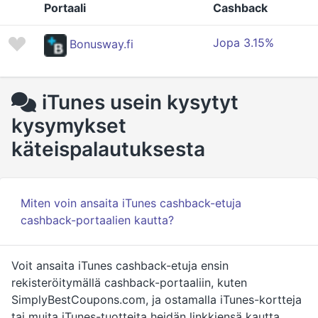
Portaali
Cashback
Jopa 3.15%
Bonusway.fi
iTunes usein kysytyt
kysymykset
käteispalautuksesta
Miten voin ansaita iTunes cashback-etuja
cashback-portaalien kautta?
Voit ansaita iTunes cashback-etuja ensin
rekisteröitymällä cashback-portaaliin, kuten
SimplyBestCoupons.com, ja ostamalla iTunes-kortteja
tai muita iTunes-tuotteita heidän linkkiensä kautta.