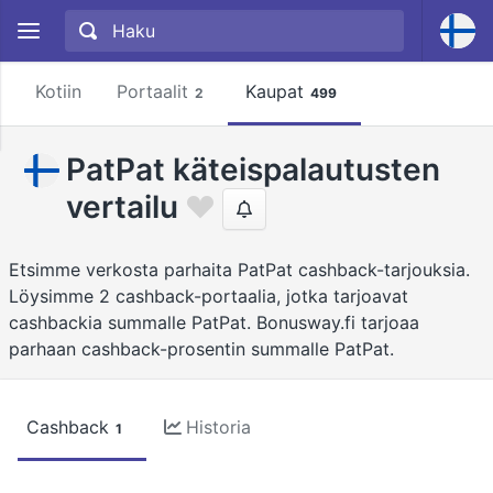
Kotiin
Portaalit
Kaupat
2
499
PatPat käteispalautusten
vertailu
Etsimme verkosta parhaita PatPat cashback-tarjouksia.
Löysimme 2 cashback-portaalia, jotka tarjoavat
cashbackia summalle PatPat. Bonusway.fi tarjoaa
parhaan cashback-prosentin summalle PatPat.
Cashback
Historia
1