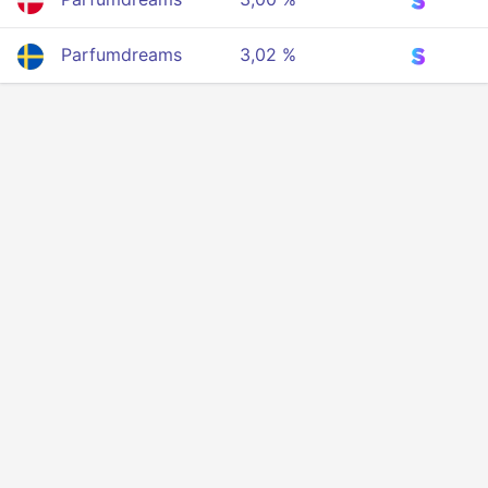
Parfumdreams
3,02 %
Tietosuoja
Ehdot
Tietoa meistä
Vaikuttajat
Kehittäjärajapinta
© 2025 Kaikki oikeudet pidätetään.