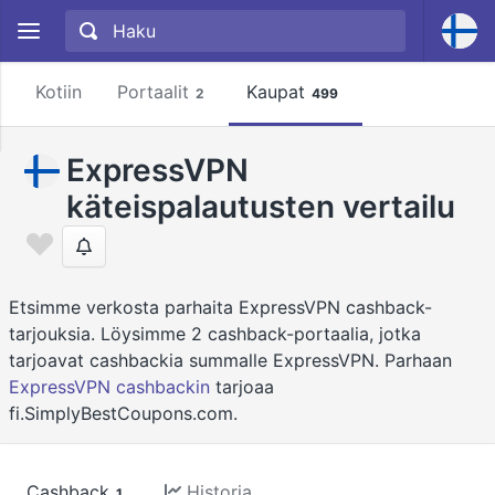
Kotiin
Portaalit
Kaupat
2
499
ExpressVPN
käteispalautusten vertailu
Etsimme verkosta parhaita ExpressVPN cashback-
tarjouksia. Löysimme 2 cashback-portaalia, jotka
tarjoavat cashbackia summalle ExpressVPN. Parhaan
ExpressVPN cashbackin
tarjoaa
fi.SimplyBestCoupons.com.
Cashback
Historia
1